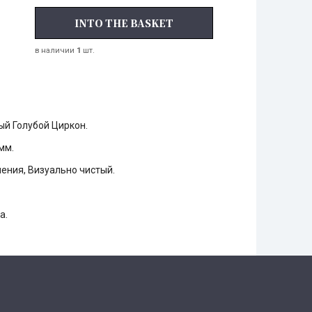
INTO THE BASKET
в наличии
1
шт.
й Голубой Циркон.
 мм.
ения, Визуально чистый.
а.