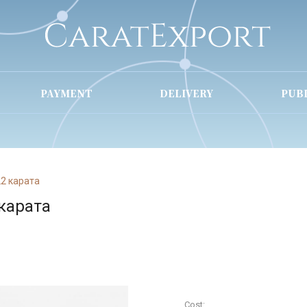
PAYMENT
DELIVERY
PUB
22 карата
карата
Cost: